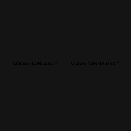
Clôture FLORILEGE™
Clôture NORMASTYL™