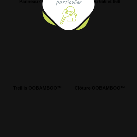
particulier
Panneau 44 et 55
Panneau 656 et 868
Treillis OOBAMBOO™
Clôture OOBAMBOO™