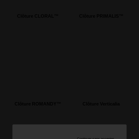
Clôture CLORAL™
Clôture PRIMALIS™
Clôture ROMANDY™
Clôture Verticalia
Continuer sans accepter