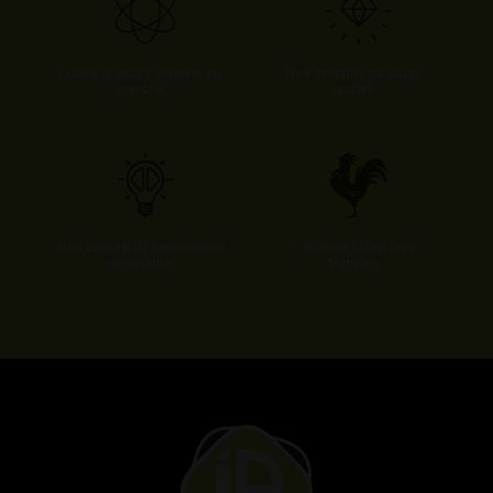
L’offre la plus complète du
Des produits de haute
marché
qualité
Une culture de l'innovation
+ 90% de fabricants
constante
français