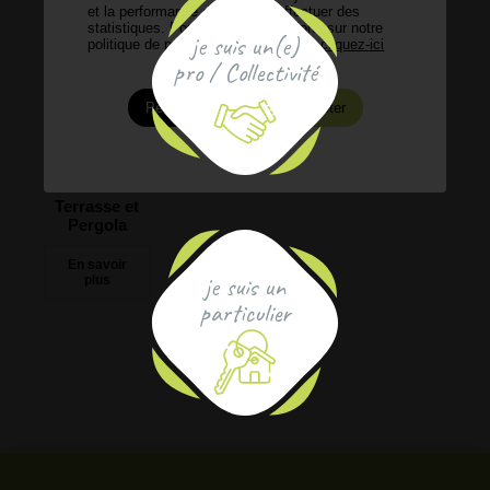
et la performance du site et d’effectuer des
statistiques. Pour plus d’informations sur notre
je suis un(e)
politique de protection des données,
cliquez-ici
pro / Collectivité
Personnaliser
Accepter
Terrasse et
Pergola
je suis un
particulier