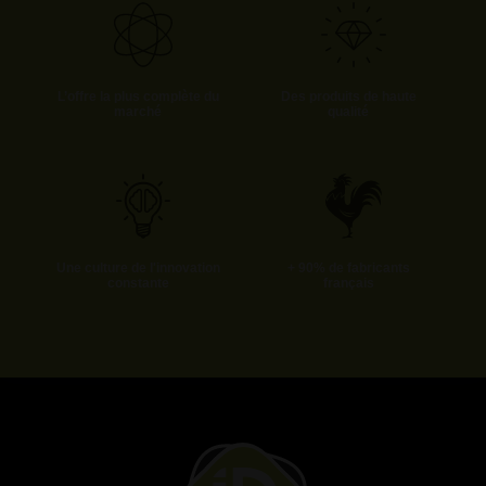
L’offre la plus complète du
Des produits de haute
marché
qualité
Une culture de l'innovation
+ 90% de fabricants
constante
français