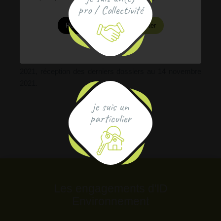
pro / Collectivité
l’accompagnement des bénéficiaires, grâce à des
actions de sensibilisation à l’écomobilité.
Personnaliser
Accepter
Le programme est porté par la FUB, Fédération des
Usagers de la Bicyclette et ROZO, société de conseil en
performance énergétique. Il se termine au 31 décembre
2021, réception des derniers dossiers au 14 novembre
2021.
je suis un
particulier
Les engagements d'ID
Environnement