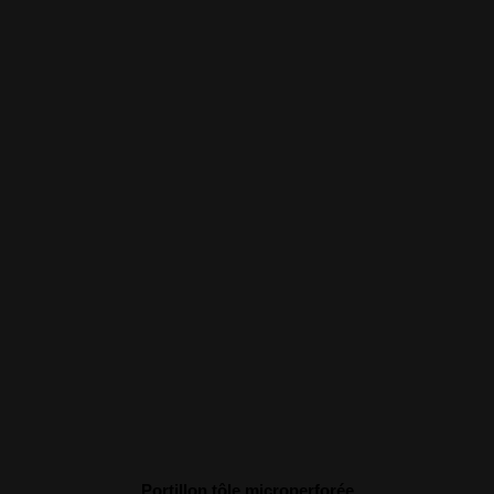
Portillon tôle microperforée