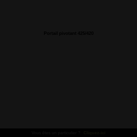
Portail pivotant 425/420
Vous êtes un particulier ?
Cliquez-ici