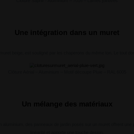
Clôture Saphir - Aluminium – 7016 – Lames jointives
Une intégration dans un muret
le muret beige, est souligné par les chaperons du même ton. Le tout do
Clôture Aérial – Aluminium – Motif découpe Pluie – RAL 6005
Un mélange des matériaux
 aluminium, des panneaux de jardin posés sur un muret offrent une p
linéarité et apporte une touche design.