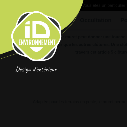
Vous êtes un particulier 
Clôture
Occultation
Po
La clôture sur muret peut donner une touche d
même couleur que les autres clôtures. Une clôt
travers cet article 5 clôt
Adaptée pour les terrains en pente, le muret permet 