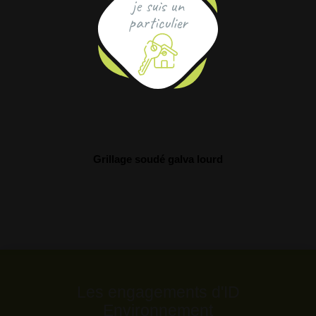
je suis un
particulier
Grillage soudé galva lourd
Les engagements d'ID
Environnement