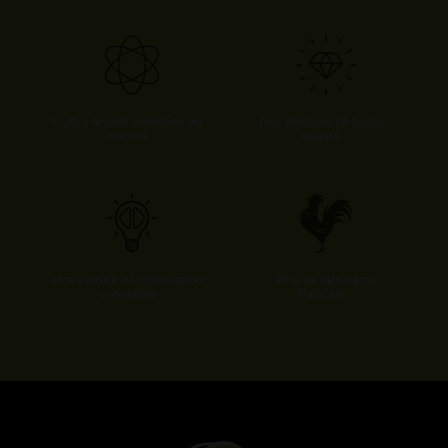
L’offre la plus complète du
Des produits de haute
marché
qualité
Une culture de l'innovation
+ 90% de fabricants
constante
français