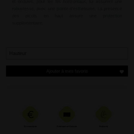
et ondulés, pour les fils horizontaux, lui assurent une
robustesse, avec une pointe d’esthétisme. La présence
des picots en haut assure une protection
supplémentaire.
Ajouter à mes favoris
Économique
Fabriqué en Europe
Robuste