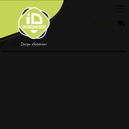
0
Grillage soudé