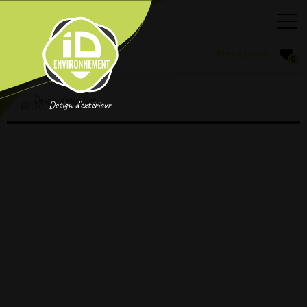
0
Brise-vue gabion