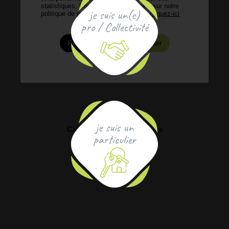
statistiques. Pour plus d’informations sur notre
je suis un(e)
politique de protection des données,
cliquez-ici
pro / Collectivité
Personnaliser
Accepter
je suis un
Clôture lisses horizontales
particulier