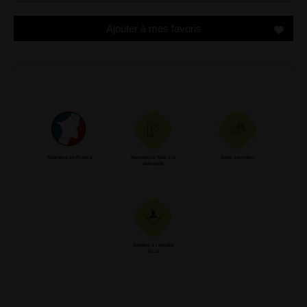
Ajouter à mes favoris
Fabriqué en France
Nombreux RAL sur
Sans entretien
demande
Soutien à l'emploi
local