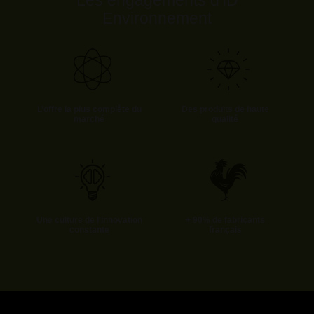
Les engagements d'ID
Environnement
L’offre la plus complète du
Des produits de haute
marché
qualité
Une culture de l'innovation
+ 90% de fabricants
constante
français