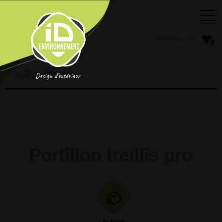
0
Portillon de jardin
Portillon treillis pro
En Stock